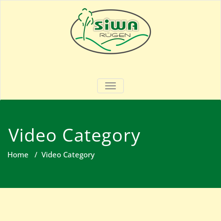
Skip
to
content
SIWA – Rügen
Garten- & Landschaftsbau
SCHALTE NAVIGATION
Video Category
Home
/
Video Category