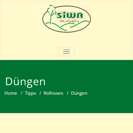
Skip
to
content
SIWA – Rügen
Garten- & Landschaftsbau
SCHALTE NAVIGATION
Düngen
Home
/
Tipps
/
Rollrasen
/
Düngen