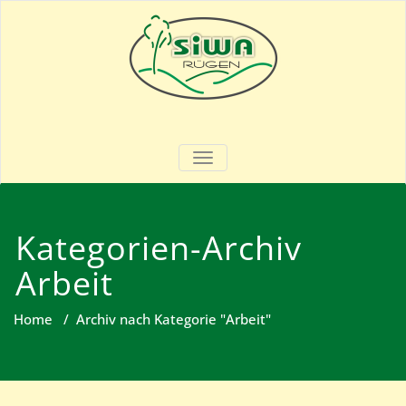
Skip
to
content
SIWA – Rügen
Garten- & Landschaftsbau
SCHALTE NAVIGATION
Kategorien-Archiv
Arbeit
Home
/
Archiv nach Kategorie "Arbeit"