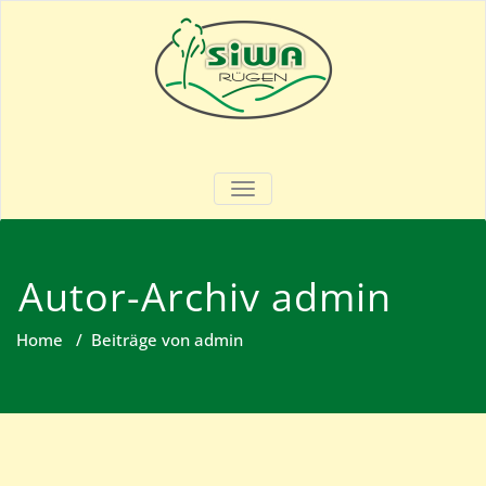
Skip
to
content
SIWA – Rügen
Garten- & Landschaftsbau
SCHALTE NAVIGATION
Autor-Archiv
admin
Home
/
Beiträge von admin